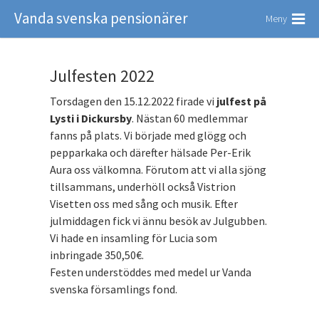
Vanda svenska pensionärer
Meny
Julfesten 2022
Torsdagen den 15.12.2022 firade vi
julfest på
Lysti i Dickursby
. Nästan 60 medlemmar
fanns på plats. Vi började med glögg och
pepparkaka och därefter hälsade Per-Erik
Aura oss välkomna. Förutom att vi alla sjöng
tillsammans, underhöll också Vistrion
Visetten oss med sång och musik. Efter
julmiddagen fick vi ännu besök av Julgubben.
Vi hade en insamling för Lucia som
inbringade 350,50€.
Festen understöddes med medel ur Vanda
svenska församlings fond.