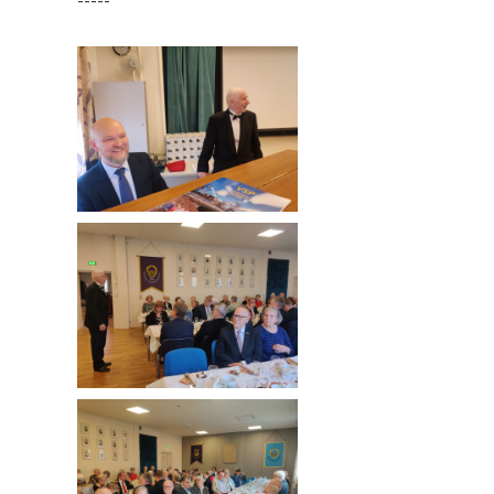
-----